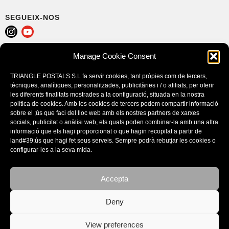
SEGUEIX-NOS
Manage Cookie Consent
AVÍS LEGAL
POLÍTICA DE COOKIES (EU)
TRIANGLE POSTALS S.L fa servir cookies, tant pròpies com de tercers,
CONDICIONS DE COMPRA
tècniques, analítiques, personalitzades, publicitàries i / o afiliats, per oferir
les diferents finalitats mostrades a la configuració, situada en la nostra
política de cookies. Amb les cookies de tercers podem compartir informació
sobre el ;ús que faci del lloc web amb els nostres partners de xarxes
socials, publicitat o anàlisi web, els quals poden combinar-la amb una altra
informació que els hagi proporcionat o que hagin recopilat a partir de
land#39;ús que hagi fet seus serveis. Sempre podrà rebutjar les cookies o
configurar-les a la seva mida.
Accepta
CATÀLEGS
Deny
View preferences