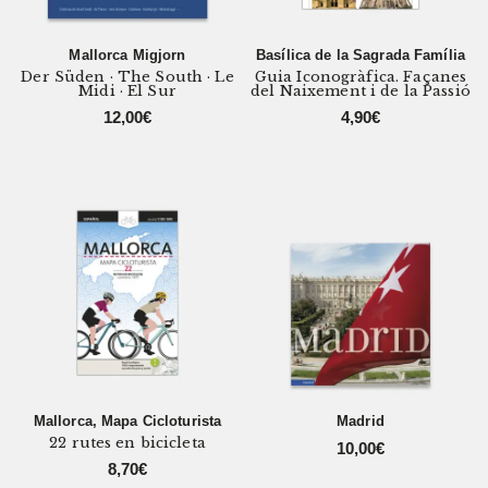
Mallorca Migjorn
Basílica de la Sagrada Família
Der Süden · The South · Le
Guia Iconogràfica. Façanes
Midi · El Sur
del Naixement i de la Passió
12,00
€
4,90
€
Mallorca, Mapa Cicloturista
Madrid
22 rutes en bicicleta
10,00
€
8,70
€