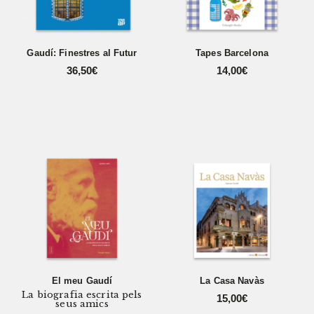
Gaudí: Finestres al Futur
Tapes Barcelona
36,50
€
14,00
€
El meu Gaudí
La Casa Navàs
La biografia escrita pels
15,00
€
seus amics