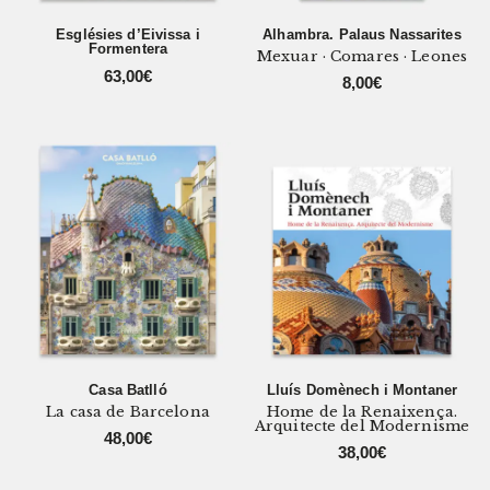
Esglésies d’Eivissa i
Alhambra. Palaus Nassarites
Formentera
Mexuar · Comares · Leones
63,00
€
8,00
€
Casa Batlló
Lluís Domènech i Montaner
La casa de Barcelona
Home de la Renaixença.
Arquitecte del Modernisme
48,00
€
38,00
€