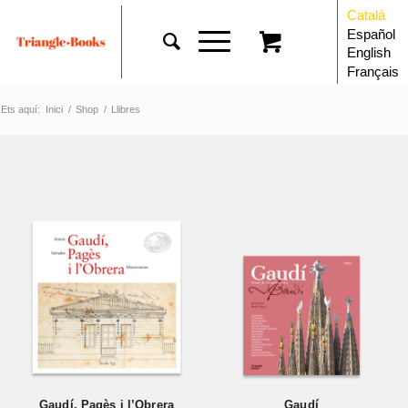
Català
Español
English
Français
Ets aquí:
Inici
/
Shop
/
Llibres
Gaudí, Pagès i l’Obrera
Gaudí