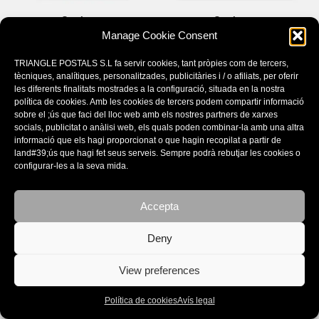
Catalunya
Catalunya
Manage Cookie Consent
18,00
€
39,00
€
TRIANGLE POSTALS S.L fa servir cookies, tant pròpies com de tercers,
tècniques, analítiques, personalitzades, publicitàries i / o afiliats, per oferir
les diferents finalitats mostrades a la configuració, situada en la nostra
política de cookies. Amb les cookies de tercers podem compartir informació
sobre el ;ús que faci del lloc web amb els nostres partners de xarxes
socials, publicitat o anàlisi web, els quals poden combinar-la amb una altra
informació que els hagi proporcionat o que hagin recopilat a partir de
land#39;ús que hagi fet seus serveis. Sempre podrà rebutjar les cookies o
configurar-les a la seva mida.
Accepta
Deny
Dalí
Illes Balears
Joies
Mallorca, Menorca, Eivissa,
View preferences
Formentera, Cabrera
14,50
€
28,00
€
Política de cookies
Avís legal