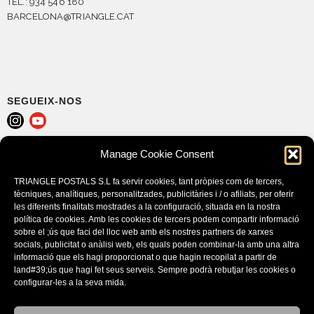
TEL.: 934 546 180
BARCELONA@TRIANGLE.CAT
SEGUEIX-NOS
Manage Cookie Consent
AVÍS LEGAL
POLÍTICA DE COOKIES (EU)
TRIANGLE POSTALS S.L fa servir cookies, tant pròpies com de tercers,
CONDICIONS DE COMPRA
tècniques, analítiques, personalitzades, publicitàries i / o afiliats, per oferir
les diferents finalitats mostrades a la configuració, situada en la nostra
política de cookies. Amb les cookies de tercers podem compartir informació
sobre el ;ús que faci del lloc web amb els nostres partners de xarxes
socials, publicitat o anàlisi web, els quals poden combinar-la amb una altra
informació que els hagi proporcionat o que hagin recopilat a partir de
land#39;ús que hagi fet seus serveis. Sempre podrà rebutjar les cookies o
configurar-les a la seva mida.