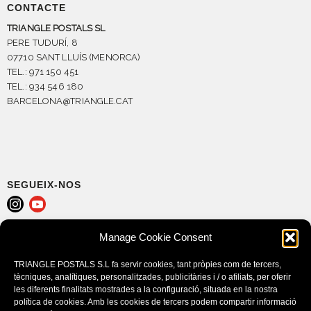
CONTACTE
TRIANGLE POSTALS SL
PERE TUDURÍ, 8
07710 SANT LLUÍS (MENORCA)
TEL.: 971 150 451
TEL.: 934 546 180
BARCELONA@TRIANGLE.CAT
SEGUEIX-NOS
Manage Cookie Consent
AVÍS LEGAL
POLÍTICA DE COOKIES (EU)
TRIANGLE POSTALS S.L fa servir cookies, tant pròpies com de tercers,
CONDICIONS DE COMPRA
tècniques, analítiques, personalitzades, publicitàries i / o afiliats, per oferir
les diferents finalitats mostrades a la configuració, situada en la nostra
política de cookies. Amb les cookies de tercers podem compartir informació