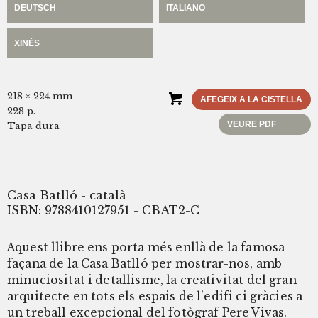
DEUTSCH
ITALIANO
XINÈS
218 × 224 mm
AFEGEIX A LA CISTELLA
228 p.
VEURE PDF
Tapa dura
Casa Batlló - català
ISBN: 9788410127951 - CBAT2-C
Aquest llibre ens porta més enllà de la famosa
façana de la Casa Batlló per mostrar-nos, amb
minuciositat i detallisme, la creativitat del gran
arquitecte en tots els espais de l’edifi ci gràcies a
un treball excepcional del fotògraf Pere Vivas.