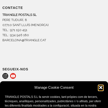
CONTACTE
TRIANGLE POSTALS SL
PERE TUDURÍ, 8
07710 SANT LLUÍS (MENORCA)
TEL.: 971 150 451
TEL.: 934 546 180
BARCELONA@TRIANGLE.CAT
SEGUEIX-NOS
Manage Cookie Consent
AVÍS LEGAL
POLÍTICA DE COOKIES (EU)
TRIANGLE POSTALS S.L fa servir cookies, tant pròpies com de tercers,
CONDICIONS DE COMPRA
tècniques, analítiques, personalitzades, publicitàries i / o afiliats, per oferir
les diferents finalitats mostrades a la configuració, situada en la nostra