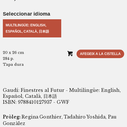
Seleccionar idioma
MULTILINGÜE: ENGLISH,
ESPAÑOL, CATALÀ, 日本語
20 x 26 cm
AFEGEIX A LA CISTELLA
284 p.
Tapa dura
Gaudí: Finestres al Futur - Multilingüe: English,
Español, Català, 日本語
ISBN: 9788410127937 - GWF
Pròleg:
Regina Gonthier, Tadahiro Yoshida, Pau
Gonzàlez