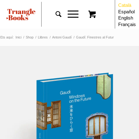
Català
Español
English
Français
Ets aquí:
Inici
/
Shop
/
Llibres
/
Antoni Gaudí
/
Gaudí: Finestres al Futur