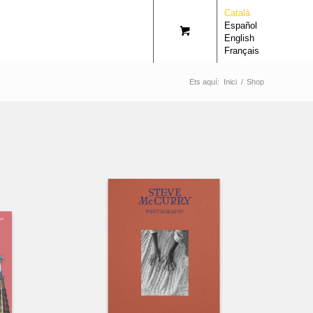
Català
Español
English
Français
Ets aquí:
Inici
/
Shop