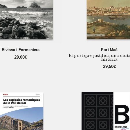
Eivissa i Formentera
Port Maó
El port que justifica una ciuta
29,00
€
història
29,50
€