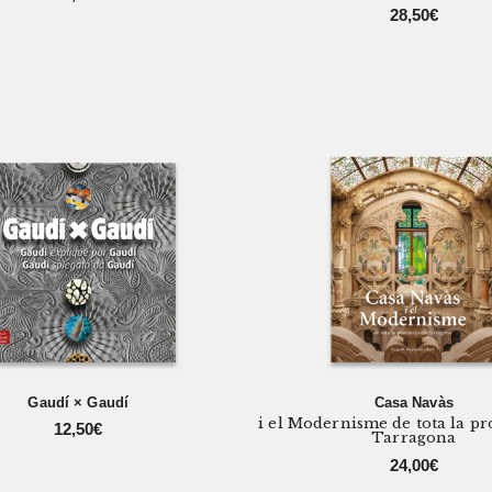
28,50
€
Gaudí × Gaudí
Casa Navàs
i el Modernisme de tota la pr
12,50
€
Tarragona
24,00
€