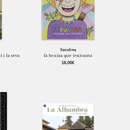
Seculina
t i la seva
la bruixa que (en)canta
16,00
€