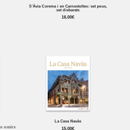
S’Àvia Corema i en Carnestoltes: set peus,
set disbarats
16,00
€
La Casa Navàs
us amics
15,00
€