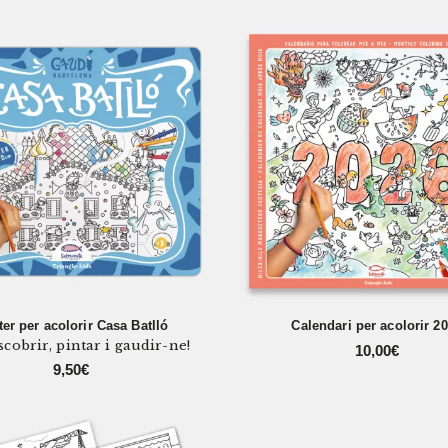
er per acolorir Casa Batlló
Calendari per acolorir 2
scobrir, pintar i gaudir-ne!
10,00
€
9,50
€