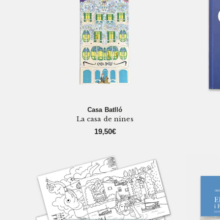
Casa Batlló
La casa de nines
19,50
€