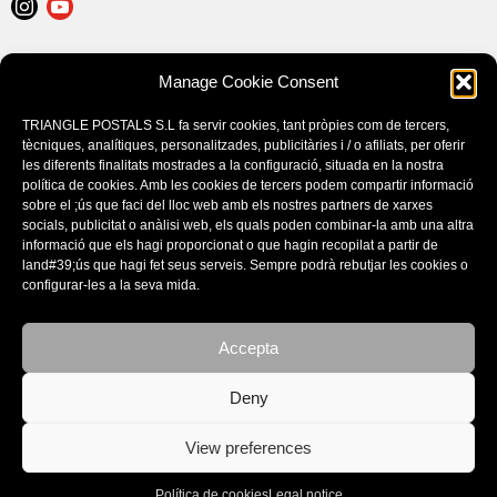
LEGAL NOTICE
Manage Cookie Consent
POLÍTICA DE COOKIES (EU)
CONDITIONS D’ACHAT
TRIANGLE POSTALS S.L fa servir cookies, tant pròpies com de tercers,
tècniques, analítiques, personalitzades, publicitàries i / o afiliats, per oferir
les diferents finalitats mostrades a la configuració, situada en la nostra
política de cookies. Amb les cookies de tercers podem compartir informació
sobre el ;ús que faci del lloc web amb els nostres partners de xarxes
socials, publicitat o anàlisi web, els quals poden combinar-la amb una altra
informació que els hagi proporcionat o que hagin recopilat a partir de
land#39;ús que hagi fet seus serveis. Sempre podrà rebutjar les cookies o
configurar-les a la seva mida.
Este sitio utiliza cookies. Si continúa navegando por el sitio, acepta
nuestro uso de cookies.
Accepta
Aceptar la configuración
CATALOGUES
Deny
Ocultar solo notificación
View preferences
Configuración general
© Copyright - Triangle Postals S.L. 2020 - design by:
BORGEN STUDIO
Política de cookies
Legal notice