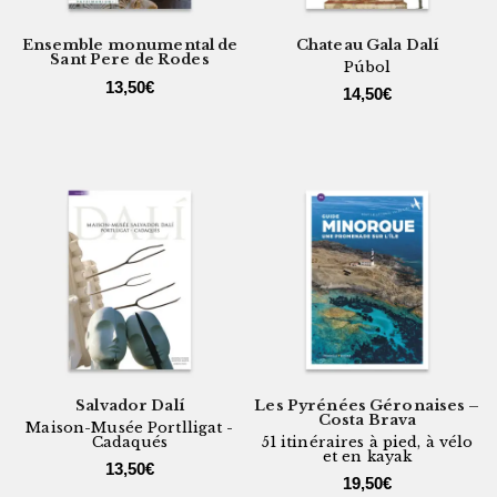
Ensemble monumental de
Chateau Gala Dalí
Sant Pere de Rodes
Púbol
13,50
€
14,50
€
Salvador Dalí
Les Pyrénées Géronaises –
Costa Brava
Maison-Musée Portlligat -
Cadaqués
51 itinéraires à pied, à vélo
et en kayak
13,50
€
19,50
€