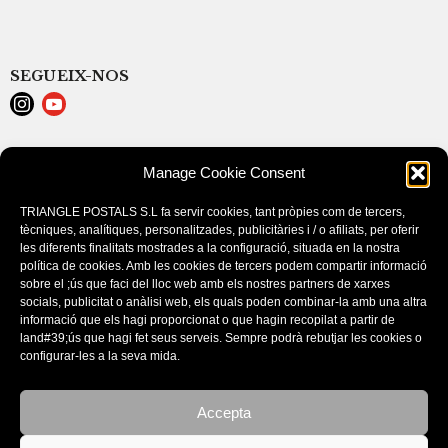
SEGUEIX-NOS
LEGAL NOTICE
Manage Cookie Consent
POLÍTICA DE COOKIES (EU)
CONDITIONS D’ACHAT
TRIANGLE POSTALS S.L fa servir cookies, tant pròpies com de tercers,
tècniques, analítiques, personalitzades, publicitàries i / o afiliats, per oferir
les diferents finalitats mostrades a la configuració, situada en la nostra
política de cookies. Amb les cookies de tercers podem compartir informació
sobre el ;ús que faci del lloc web amb els nostres partners de xarxes
socials, publicitat o anàlisi web, els quals poden combinar-la amb una altra
informació que els hagi proporcionat o que hagin recopilat a partir de
land#39;ús que hagi fet seus serveis. Sempre podrà rebutjar les cookies o
configurar-les a la seva mida.
Este sitio utiliza cookies. Si continúa navegando por el sitio, acepta
nuestro uso de cookies.
Accepta
Aceptar la configuración
CATALOGUES