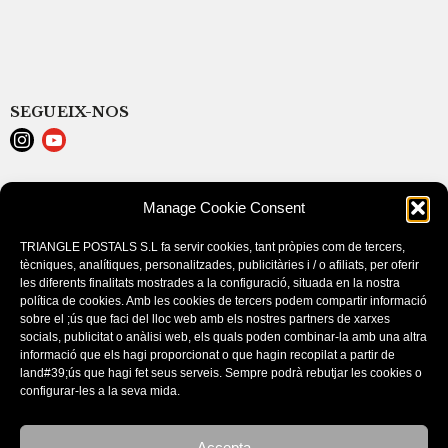
SEGUEIX-NOS
LEGAL NOTICE
Manage Cookie Consent
POLÍTICA DE COOKIES (EU)
CONDITIONS D’ACHAT
TRIANGLE POSTALS S.L fa servir cookies, tant pròpies com de tercers,
tècniques, analítiques, personalitzades, publicitàries i / o afiliats, per oferir
les diferents finalitats mostrades a la configuració, situada en la nostra
política de cookies. Amb les cookies de tercers podem compartir informació
sobre el ;ús que faci del lloc web amb els nostres partners de xarxes
socials, publicitat o anàlisi web, els quals poden combinar-la amb una altra
informació que els hagi proporcionat o que hagin recopilat a partir de
land#39;ús que hagi fet seus serveis. Sempre podrà rebutjar les cookies o
configurar-les a la seva mida.
Este sitio utiliza cookies. Si continúa navegando por el sitio, acepta
nuestro uso de cookies.
Accepta