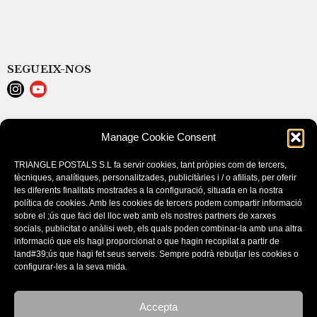
SEGUEIX-NOS
LEGAL NOTICE
Manage Cookie Consent
POLÍTICA DE COOKIES (EU)
CONDITIONS D’ACHAT
TRIANGLE POSTALS S.L fa servir cookies, tant pròpies com de tercers,
tècniques, analítiques, personalitzades, publicitàries i / o afiliats, per oferir
les diferents finalitats mostrades a la configuració, situada en la nostra
política de cookies. Amb les cookies de tercers podem compartir informació
sobre el ;ús que faci del lloc web amb els nostres partners de xarxes
socials, publicitat o anàlisi web, els quals poden combinar-la amb una altra
informació que els hagi proporcionat o que hagin recopilat a partir de
land#39;ús que hagi fet seus serveis. Sempre podrà rebutjar les cookies o
configurar-les a la seva mida.
Este sitio utiliza cookies. Si continúa navegando por el sitio, acepta
nuestro uso de cookies.
Accepta
Aceptar la configuración