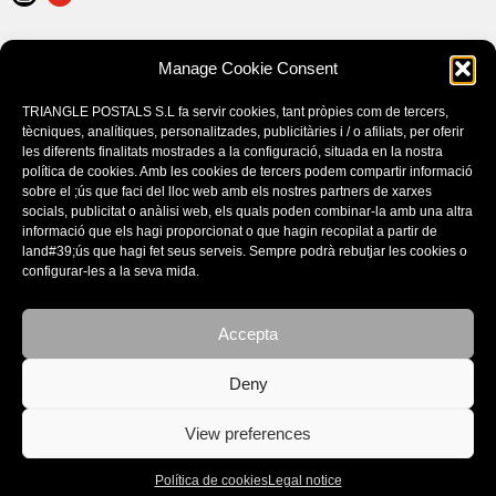
LEGAL NOTICE
Manage Cookie Consent
POLÍTICA DE COOKIES (EU)
CONDITIONS D’ACHAT
TRIANGLE POSTALS S.L fa servir cookies, tant pròpies com de tercers,
tècniques, analítiques, personalitzades, publicitàries i / o afiliats, per oferir
les diferents finalitats mostrades a la configuració, situada en la nostra
política de cookies. Amb les cookies de tercers podem compartir informació
sobre el ;ús que faci del lloc web amb els nostres partners de xarxes
socials, publicitat o anàlisi web, els quals poden combinar-la amb una altra
informació que els hagi proporcionat o que hagin recopilat a partir de
land#39;ús que hagi fet seus serveis. Sempre podrà rebutjar les cookies o
configurar-les a la seva mida.
Este sitio utiliza cookies. Si continúa navegando por el sitio, acepta
nuestro uso de cookies.
Accepta
Aceptar la configuración
CATALOGUES
Deny
Ocultar solo notificación
View preferences
Configuración general
© Copyright - Triangle Postals S.L. 2020 - design by:
BORGEN STUDIO
Política de cookies
Legal notice