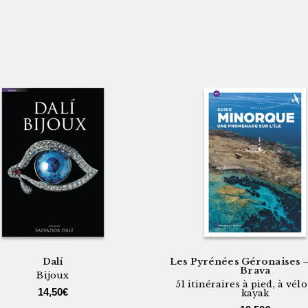
Dalí
Les Pyrénées Géronaises –
Brava
Bijoux
51 itinéraires à pied, à vélo
14,50
€
kayak