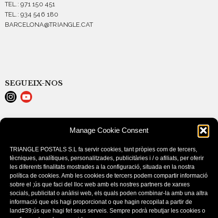
TEL.: 971 150 451
TEL.: 934 546 180
BARCELONA@TRIANGLE.CAT
SEGUEIX-NOS
LEGAL NOTICE
Manage Cookie Consent
POLÍTICA DE COOKIES (EU)
CONDITIONS D’ACHAT
TRIANGLE POSTALS S.L fa servir cookies, tant pròpies com de tercers,
tècniques, analítiques, personalitzades, publicitàries i / o afiliats, per oferir
les diferents finalitats mostrades a la configuració, situada en la nostra
política de cookies. Amb les cookies de tercers podem compartir informació
sobre el ;ús que faci del lloc web amb els nostres partners de xarxes
socials, publicitat o anàlisi web, els quals poden combinar-la amb una altra
informació que els hagi proporcionat o que hagin recopilat a partir de
land#39;ús que hagi fet seus serveis. Sempre podrà rebutjar les cookies o