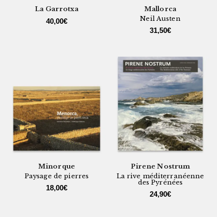
La Garrotxa
Mallorca
Neil Austen
40,00
€
31,50
€
Minorque
Pirene Nostrum
Paysage de pierres
La rive méditerranéenne
des Pyrénées
18,00
€
24,90
€