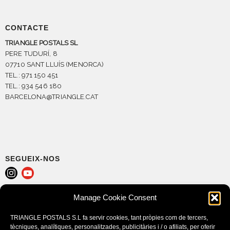
CONTACTE
TRIANGLE POSTALS SL
PERE TUDURÍ, 8
07710 SANT LLUÍS (MENORCA)
TEL.: 971 150 451
TEL.: 934 546 180
BARCELONA@TRIANGLE.CAT
SEGUEIX-NOS
Manage Cookie Consent
AVÍS LEGAL
POLÍTICA DE COOKIES (EU)
TRIANGLE POSTALS S.L fa servir cookies, tant pròpies com de tercers,
CONDICIONS DE COMPRA
tècniques, analítiques, personalitzades, publicitàries i / o afiliats, per oferir