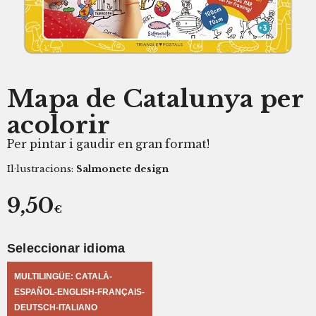
Mapa de Catalunya per
acolorir
Per pintar i gaudir en gran format!
Il·lustracions:
Salmonete design
9,50
€
Seleccionar idioma
MULTILINGÜE: CATALÀ-
ESPAÑOL-ENGLISH-FRANÇAIS-
DEUTSCH-ITALIANO