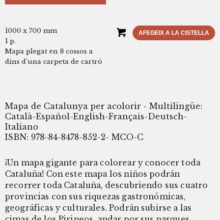
1000 x 700 mm
AFEGEIX A LA CISTELLA
1 p.
Mapa plegat en 8 cossos a
dins d'una carpeta de cartró
Mapa de Catalunya per acolorir - Multilingüe:
Català-Español-English-Français-Deutsch-
Italiano
ISBN: 978-84-8478-852-2- MCO-C
¡Un mapa gigante para colorear y conocer toda
Cataluña! Con este mapa los niños podrán
recorrer toda Cataluña, descubriendo sus cuatro
provincias con sus riquezas gastronómicas,
geográficas y culturales. Podrán subirse a las
cimas de los Pirineos, andar por sus parques