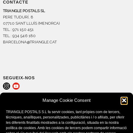
CONTACTE
TRIANGLE POSTALS SL
PERE TUDURÍ, 8
07710 SANT LLUÍS (MENORCA)
TEL.: 971 150 451
TEL.: 934 546 180
BARCELONA@TRIANGLE.CAT
SEGUEIX-NOS
Manage Cookie Consent
AVÍS LEGAL
POLÍTICA DE COOKIES (EU)
TRIANGLE POSTALS S.L fa servir cookies, tant pròpies com de tercers,
CONDICIONS DE COMPRA
tècniques, analítiques, personalitzades, publicitàries i / o afiliats, per oferir
les diferents finalitats mostrades a la configuració, situada en la nostra
política de cookies. Amb les cookies de tercers podem compartir informació