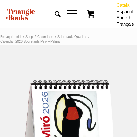
Català
Español
English
Français
Ets aquí:
Inici
/
Shop
/
Calendaris
/
Sobretaula Quadrat
/
Calendari 2026 Sobretaula Miró – Palma