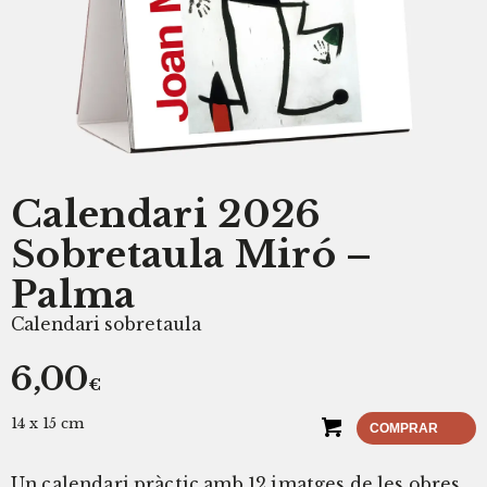
Calendari 2026
Sobretaula Miró –
Palma
Calendari sobretaula
6,00
€
14 x 15 cm
COMPRAR
Un calendari pràctic amb 12 imatges de les obres