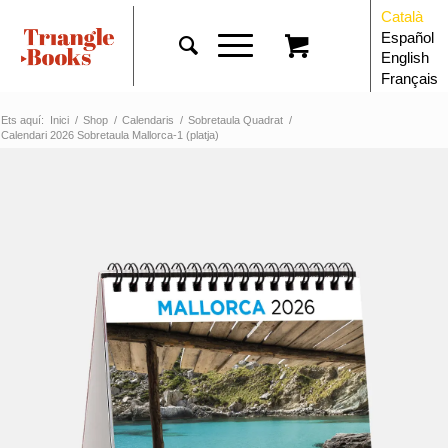
Català
Español
English
Français
Ets aquí:
Inici
/
Shop
/
Calendaris
/
Sobretaula Quadrat
/
Calendari 2026 Sobretaula Mallorca-1 (platja)