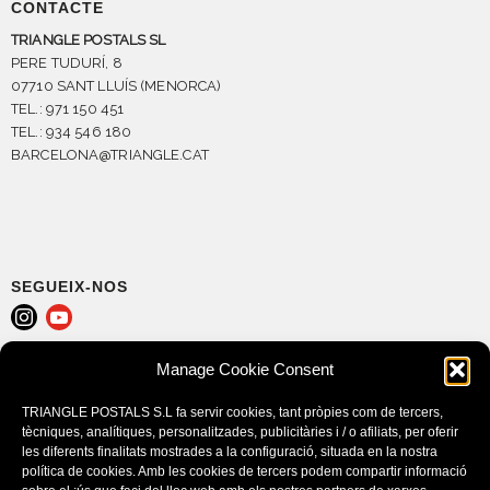
CONTACTE
TRIANGLE POSTALS SL
PERE TUDURÍ, 8
07710 SANT LLUÍS (MENORCA)
TEL.: 971 150 451
TEL.: 934 546 180
BARCELONA@TRIANGLE.CAT
SEGUEIX-NOS
Manage Cookie Consent
AVÍS LEGAL
POLÍTICA DE COOKIES (EU)
TRIANGLE POSTALS S.L fa servir cookies, tant pròpies com de tercers,
CONDICIONS DE COMPRA
tècniques, analítiques, personalitzades, publicitàries i / o afiliats, per oferir
les diferents finalitats mostrades a la configuració, situada en la nostra
política de cookies. Amb les cookies de tercers podem compartir informació