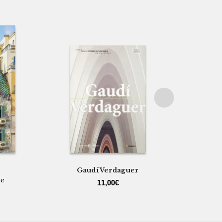
Gaudí Verdaguer
ne
Ic
11,00
€