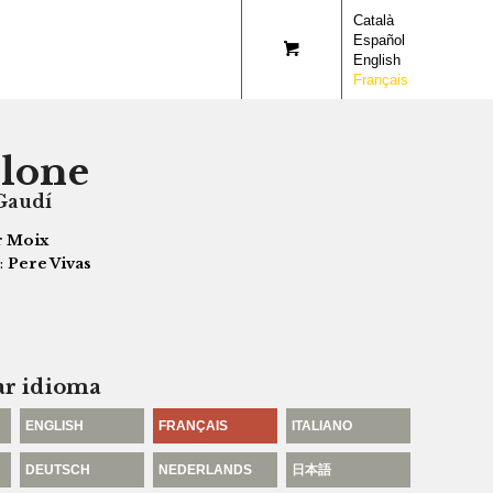
Català
Español
English
Français
lone
 Gaudí
r Moix
:
Pere Vivas
ar idioma
ENGLISH
FRANÇAIS
ITALIANO
DEUTSCH
NEDERLANDS
日本語