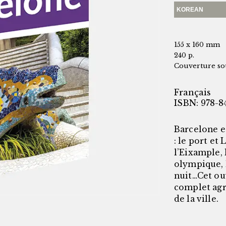
KOREAN
155 x 160 mm
240 p.
Couverture so
Français
ISBN: 978-84
Barcelone e
: le port et
l’Eixample,
olympique, l
nuit…Cet ou
complet agr
de la ville.