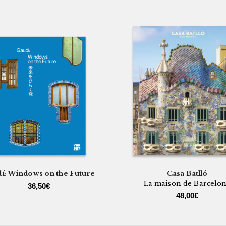
í: Windows on the Future
Casa Batlló
La maison de Barcelo
36,50
€
48,00
€