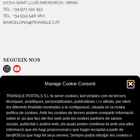
07710 SANT LLUÍS (MENORCA)- SPAIN
TEL.: +34 971 150 451
TEL.: +34 934 546 180
BARCELONA@TRIANGLE.CAT
SEGUEIX-NOS
Manage Cookie Consent
LEGAL NOTICE
COOKIE POLICY (EU)
TRIANGLE POSTALS S.L fa servir cookies, tant pròpies com de tercers,
PURCHASE CONDITIONS
tècniques, analítiques, personalitzades, publicitàries i / o afiliats, per oferir
les diferents finalitats mostrades a la configuració, situada en la nostra
política de cookies. Amb les cookies de tercers podem compartir informació
sobre el ;ús que faci del lloc web amb els nostres partners de xarxes
socials, publicitat o anàlisi web, els quals poden combinar-la amb una altra
informació que els hagi proporcionat o que hagin recopilat a partir de
land#39;ús que hagi fet seus serveis. Sempre podrà rebutjar les cookies o