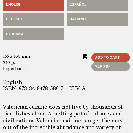
ENGLISH
ESPAÑOL
DEUTSCH
ITALIANO
РУССКИЙ
155 x 160 mm
ADD TO CART
240 p.
VER PDF
Paperback
English
ISBN: 978-84-8478-589-7 - CUV-A
Valencian cuisine does not live by thousands of
rice dishes alone. A melting pot of cultures and
civilizations, Valencian cuisine can get the most
out of the incredible abundance and variety of