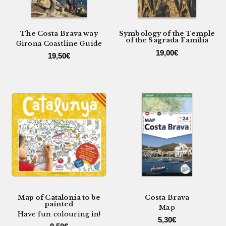
The Costa Brava way
Symbology of the Temple
of the Sagrada Família
Girona Coastline Guide
19,00
€
19,50
€
Map of Catalonia to be
Costa Brava
painted
Map
Have fun colouring in!
5,30
€