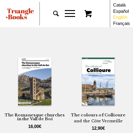
Català
Español
English
Français
The Romanesque churches
The colours of Collioure
in the Vall de Boí
and the Côte Vermeille
16,00
€
12,90
€