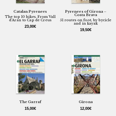
Catalan Pyrenees
Pyrenees of Girona –
Costa Brava
The top 10 hikes. From Vall
d’Aran to Cap de Creus
51 routes on foot, by bycicle
and in kayak
23,00
€
19,50
€
The Garraf
Girona
15,00
€
12,00
€