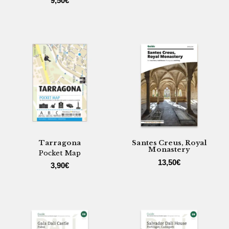
9,50
€
Tarragona
Santes Creus, Royal
Monastery
Pocket Map
13,50
€
3,90
€