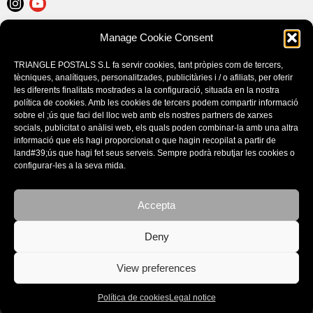
Manage Cookie Consent
LEGAL NOTICE
COOKIE POLICY (EU)
TRIANGLE POSTALS S.L fa servir cookies, tant pròpies com de tercers,
PURCHASE CONDITIONS
tècniques, analítiques, personalitzades, publicitàries i / o afiliats, per oferir
les diferents finalitats mostrades a la configuració, situada en la nostra
política de cookies. Amb les cookies de tercers podem compartir informació
sobre el ;ús que faci del lloc web amb els nostres partners de xarxes
socials, publicitat o anàlisi web, els quals poden combinar-la amb una altra
informació que els hagi proporcionat o que hagin recopilat a partir de
land#39;ús que hagi fet seus serveis. Sempre podrà rebutjar les cookies o
configurar-les a la seva mida.
Accepta
CATALOGS
Deny
View preferences
Política de cookies
Legal notice
© Copyright - Triangle Postals S.L. 2020 - design by:
BORGEN STUDIO