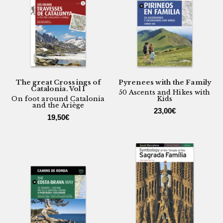
The great Crossings of
Pyrenees with the Family
Catalonia. Vol 1
50 Ascents and Hikes with
On foot around Catalonia
Kids
and the Ariège
23,00
€
19,50
€