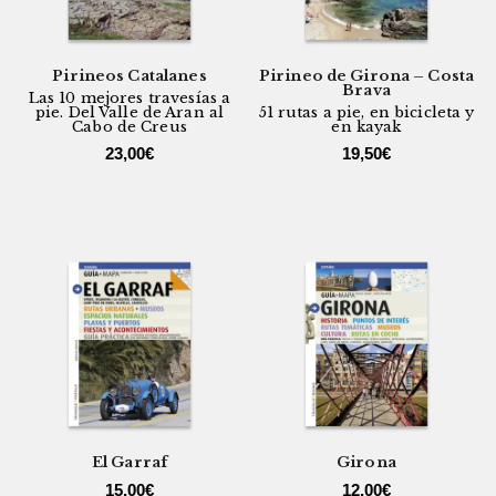
Pirineos Catalanes
Pirineo de Girona – Costa
Brava
Las 10 mejores travesías a
pie. Del Valle de Aran al
51 rutas a pie, en bicicleta y
Cabo de Creus
en kayak
23,00
€
19,50
€
El Garraf
Girona
15,00
€
12,00
€