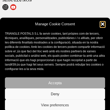
SEGUEIX-NOS
AVISO LEGAL
Manage Cookie Consent
POLÍTICA DE COOKIES (EU)
CONDICIONES DE COMPRA
TRIANGLE POSTALS S.L fa servir cookies, tant pròpies com de tercers,
tècniques, analítiques, personalitzades, publicitàries i / o afiliats, per oferir
les diferents finalitats mostrades a la configuració, situada en la nostra
política de cookies. Amb les cookies de tercers podem compartir informació
sobre el ;ús que faci del lloc web amb els nostres partners de xarxes
socials, publicitat o anàlisi web, els quals poden combinar-la amb una altra
informació que els hagi proporcionat o que hagin recopilat a partir de
land#39;ús que hagi fet seus serveis. Sempre podrà rebutjar les cookies o
configurar-les a la seva mida.
Accepta
CATÁLOGOS
Deny
View preferences