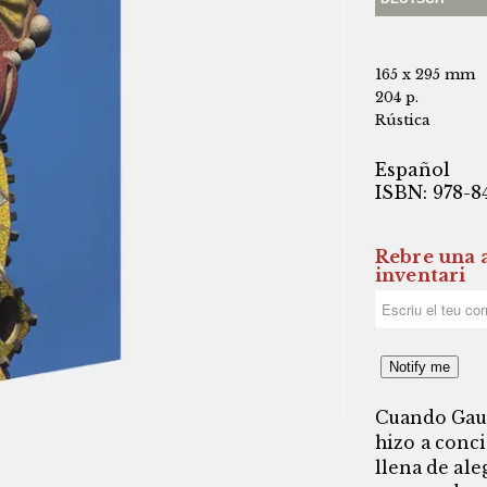
165 x 295 mm
204 p.
Rústica
Español
ISBN: 978-8
Rebre una a
inventari
Notify me
Cuando Gaud
hizo a conc
llena de ale