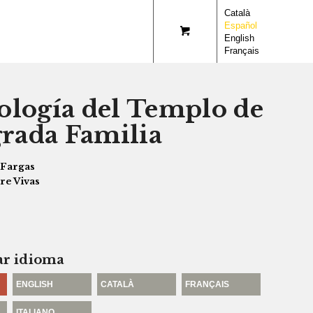
Català
Español
English
Français
logía del Templo de
grada Familia
 Fargas
re Vivas
ar idioma
ENGLISH
CATALÀ
FRANÇAIS
ITALIANO