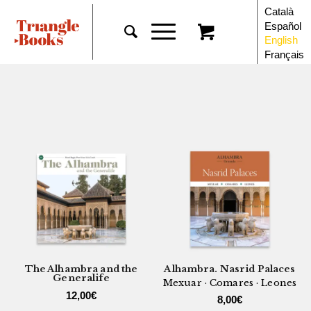
Català
Español
English
Français
The Alhambra and the
Alhambra. Nasrid Palaces
Generalife
Mexuar · Comares · Leones
12,00
€
8,00
€