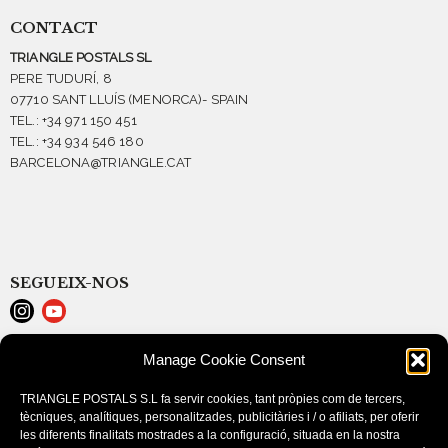
CONTACT
TRIANGLE POSTALS SL
PERE TUDURÍ, 8
07710 SANT LLUÍS (MENORCA)- SPAIN
TEL.: +34 971 150 451
TEL.: +34 934 546 180
BARCELONA@TRIANGLE.CAT
SEGUEIX-NOS
Manage Cookie Consent
LEGAL NOTICE
COOKIE POLICY (EU)
TRIANGLE POSTALS S.L fa servir cookies, tant pròpies com de tercers,
PURCHASE CONDITIONS
tècniques, analítiques, personalitzades, publicitàries i / o afiliats, per oferir
les diferents finalitats mostrades a la configuració, situada en la nostra