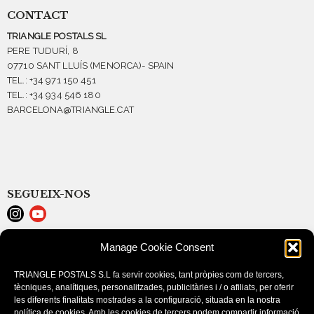
CONTACT
TRIANGLE POSTALS SL
PERE TUDURÍ, 8
07710 SANT LLUÍS (MENORCA)- SPAIN
TEL.: +34 971 150 451
TEL.: +34 934 546 180
BARCELONA@TRIANGLE.CAT
SEGUEIX-NOS
Manage Cookie Consent
LEGAL NOTICE
COOKIE POLICY (EU)
TRIANGLE POSTALS S.L fa servir cookies, tant pròpies com de tercers,
PURCHASE CONDITIONS
tècniques, analítiques, personalitzades, publicitàries i / o afiliats, per oferir
les diferents finalitats mostrades a la configuració, situada en la nostra
política de cookies. Amb les cookies de tercers podem compartir informació