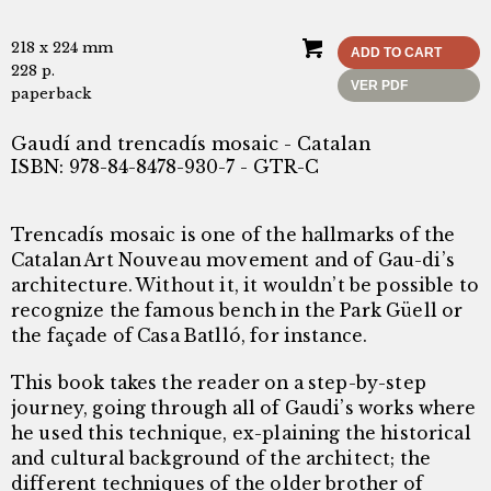
218 x 224 mm
ADD TO CART
228 p.
VER PDF
paperback
Gaudí and trencadís mosaic - Catalan
ISBN: 978-84-8478-930-7 - GTR-C
Trencadís mosaic is one of the hallmarks of the
Catalan Art Nouveau movement and of Gau-di’s
architecture. Without it, it wouldn’t be possible to
recognize the famous bench in the Park Güell or
the façade of Casa Batlló, for instance.
This book takes the reader on a step-by-step
journey, going through all of Gaudi’s works where
he used this technique, ex-plaining the historical
and cultural background of the architect; the
different techniques of the older brother of