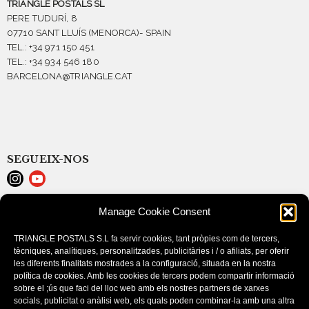
TRIANGLE POSTALS SL
PERE TUDURÍ, 8
07710 SANT LLUÍS (MENORCA)- SPAIN
TEL.: +34 971 150 451
TEL.: +34 934 546 180
BARCELONA@TRIANGLE.CAT
SEGUEIX-NOS
Manage Cookie Consent
LEGAL NOTICE
COOKIE POLICY (EU)
TRIANGLE POSTALS S.L fa servir cookies, tant pròpies com de tercers,
PURCHASE CONDITIONS
tècniques, analítiques, personalitzades, publicitàries i / o afiliats, per oferir
les diferents finalitats mostrades a la configuració, situada en la nostra
política de cookies. Amb les cookies de tercers podem compartir informació
sobre el ;ús que faci del lloc web amb els nostres partners de xarxes
socials, publicitat o anàlisi web, els quals poden combinar-la amb una altra