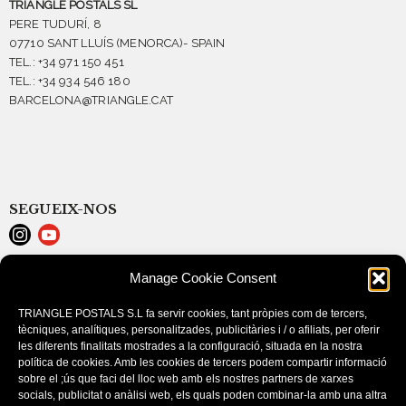
TRIANGLE POSTALS SL
PERE TUDURÍ, 8
07710 SANT LLUÍS (MENORCA)- SPAIN
TEL.: +34 971 150 451
TEL.: +34 934 546 180
BARCELONA@TRIANGLE.CAT
SEGUEIX-NOS
Manage Cookie Consent
LEGAL NOTICE
COOKIE POLICY (EU)
TRIANGLE POSTALS S.L fa servir cookies, tant pròpies com de tercers,
PURCHASE CONDITIONS
tècniques, analítiques, personalitzades, publicitàries i / o afiliats, per oferir
les diferents finalitats mostrades a la configuració, situada en la nostra
política de cookies. Amb les cookies de tercers podem compartir informació
sobre el ;ús que faci del lloc web amb els nostres partners de xarxes
socials, publicitat o anàlisi web, els quals poden combinar-la amb una altra