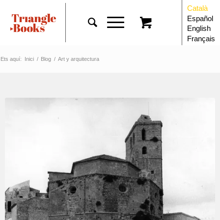
Català
Español
English
Français
Ets aquí:
Inici
/
Blog
/
Art y arquitectura