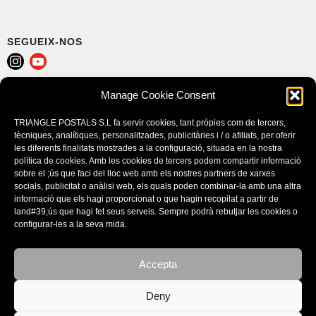
SEGUEIX-NOS
Manage Cookie Consent
AVÍS LEGAL
POLÍTICA DE COOKIES (EU)
TRIANGLE POSTALS S.L fa servir cookies, tant pròpies com de tercers,
CONDICIONS DE COMPRA
tècniques, analítiques, personalitzades, publicitàries i / o afiliats, per oferir
les diferents finalitats mostrades a la configuració, situada en la nostra
política de cookies. Amb les cookies de tercers podem compartir informació
sobre el ;ús que faci del lloc web amb els nostres partners de xarxes
socials, publicitat o anàlisi web, els quals poden combinar-la amb una altra
informació que els hagi proporcionat o que hagin recopilat a partir de
land#39;ús que hagi fet seus serveis. Sempre podrà rebutjar les cookies o
configurar-les a la seva mida.
Accepta
CATÀLEGS
Deny