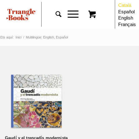
Català
Español
English
Français
Ets aquí:
Inici
/
Multilingüe: English, Español
Gaudí y el trencadís modernista