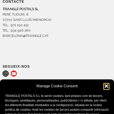
CONTACTE
TRIANGLE POSTALS SL
PERE TUDURÍ, 8
07710 SANT LLUÍS (MENORCA)
TEL.: 971 150 451
TEL.: 934 546 180
BARCELONA@TRIANGLE.CAT
SEGUEIX-NOS
Manage Cookie Consent
AVÍS LEGAL
POLÍTICA DE COOKIES (EU)
TRIANGLE POSTALS S.L fa servir cookies, tant pròpies com de tercers,
CONDICIONS DE COMPRA
tècniques, analítiques, personalitzades, publicitàries i / o afiliats, per oferir
les diferents finalitats mostrades a la configuració, situada en la nostra
política de cookies. Amb les cookies de tercers podem compartir informació