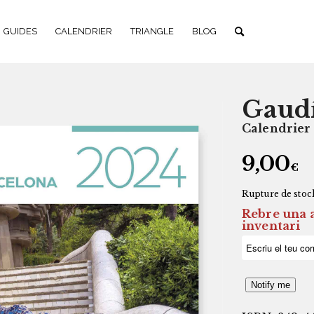
GUIDES
CALENDRIER
TRIANGLE
BLOG
Gaudí
Calendrier
9,00
€
Rupture de stoc
Rebre una a
inventari
Notify me