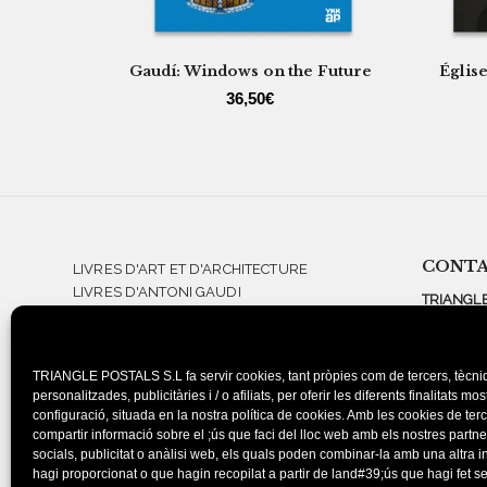
Gaudí: Windows on the Future
Églis
36,50
€
CONT
LIVRES D'ART ET D'ARCHITECTURE
LIVRES D'ANTONI GAUDI
TRIANGLE
LIVRES DE SALVADOR DALÍ
PERE TUD
LIVRES DE PHOTOGRAPHIE ET DE
07710 SA
DESIGN
ESPAGNE
TRIANGLE POSTALS S.L fa servir cookies, tant pròpies com de tercers, tècniq
GUIDES DU PATRIMOINE
TEL.: 971
personalitzades, publicitàries i / o afiliats, per oferir les diferents finalitats mo
GUIDES TOURISTIQUES ET CARTES
TEL.: 934
configuració, situada en la nostra política de cookies. Amb les cookies de te
GUIDES DE RANDONNÉES
compartir informació sobre el ;ús que faci del lloc web amb els nostres partn
BARCELO
socials, publicitat o anàlisi web, els quals poden combinar-la amb una altra 
hagi proporcionat o que hagin recopilat a partir de land#39;ús que hagi fet 