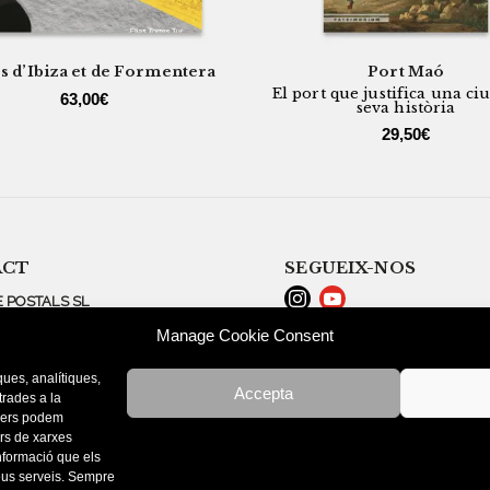
es d’Ibiza et de Formentera
Port Maó
El port que justifica una ciut
63,00
€
seva història
29,50
€
ACT
SEGUEIX-NOS
 POSTALS SL
URÍ, 8
Manage Cookie Consent
NT LLUÍS (MINORQUE)
LEGAL NOTICE
ues, analítiques,
POLÍTICA DE COOKIES (
Accepta
 150 451
strades a la
CONDITIONS D’ACHAT
 546 180
rcers podem
ers de xarxes
NA@TRIANGLE.CAT
informació que els
seus serveis. Sempre