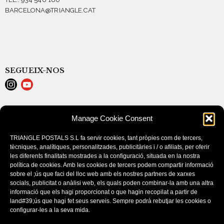
BARCELONA@TRIANGLE.CAT
SEGUEIX-NOS
LEGAL NOTICE
Manage Cookie Consent
POLÍTICA DE COOKIES (EU)
CONDITIONS D’ACHAT
TRIANGLE POSTALS S.L fa servir cookies, tant pròpies com de tercers,
tècniques, analítiques, personalitzades, publicitàries i / o afiliats, per oferir
les diferents finalitats mostrades a la configuració, situada en la nostra
política de cookies. Amb les cookies de tercers podem compartir informació
sobre el ;ús que faci del lloc web amb els nostres partners de xarxes
socials, publicitat o anàlisi web, els quals poden combinar-la amb una altra
informació que els hagi proporcionat o que hagin recopilat a partir de
land#39;ús que hagi fet seus serveis. Sempre podrà rebutjar les cookies o
configurar-les a la seva mida.
Este sitio utiliza cookies. Si continúa navegando por el sitio, acepta