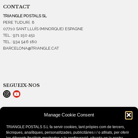
CONTACT
TRIANGLE POSTALS SL
PERE TUDURÍ, 8
07710 SANT LLUÍS (MINORQUE) ESPAGNE
TEL.: 971 150 451
TEL.: 934 546 180
BARCELONA@TRIANGLE.CAT
SEGUEIX-NOS
LEGAL NOTICE
Manage Cookie Consent
POLÍTICA DE COOKIES (EU)
CONDITIONS D’ACHAT
TRIANGLE POSTALS S.L fa servir cookies, tant pròpies com de tercers,
tècniques, analítiques, personalitzades, publicitàries i / o afiliats, per oferir