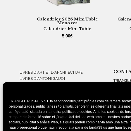
Calendrier 2026 Mini Table
Calen
Menorca
Calendrier Mini Table
5,00
€
CONT
LIVRES D'ART ET D'ARCHITECTURE
LIVRES D'ANTONI GAUDI
TRIANGLE
LIVRES DE SALVADOR DALÍ
PERE TUD
LIVRES DE PHOTOGRAPHIE ET DE
07710 SA
DESIGN
ESPAGNE
TRIANGLE POSTALS S.L fa servir cookies, tant pròpies com de tercers, tècniq
GUIDES DU PATRIMOINE
TEL.: 971
personalitzades, publicitàries i / o afiliats, per oferir les diferents finalitats mo
GUIDES TOURISTIQUES ET CARTES
TEL.: 934
configuració, situada en la nostra política de cookies. Amb les cookies de te
GUIDES DE RANDONNÉES
compartir informació sobre el ;ús que faci del lloc web amb els nostres partn
BARCELO
socials, publicitat o anàlisi web, els quals poden combinar-la amb una altra 
hagi proporcionat o que hagin recopilat a partir de land#39;ús que hagi fet 