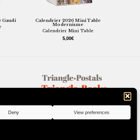
e Gaudí
Calendrier 2026 Mini Table
Calen
Modernisme
e
Calendrier Mini Table
Ca
5,00
€
CATALOGUES
EU)
Deny
View preferences