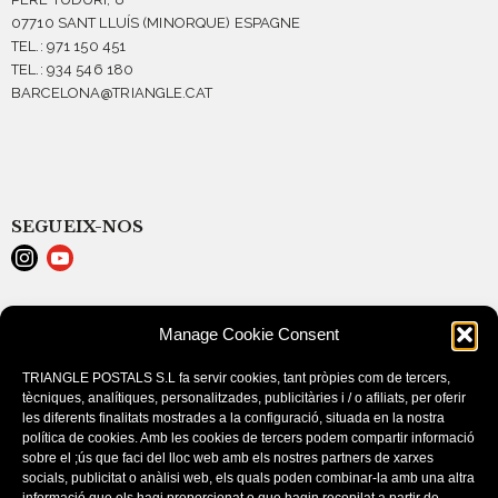
07710 SANT LLUÍS (MINORQUE) ESPAGNE
TEL.: 971 150 451
TEL.: 934 546 180
BARCELONA@TRIANGLE.CAT
SEGUEIX-NOS
LEGAL NOTICE
Manage Cookie Consent
POLÍTICA DE COOKIES (EU)
CONDITIONS D’ACHAT
TRIANGLE POSTALS S.L fa servir cookies, tant pròpies com de tercers,
tècniques, analítiques, personalitzades, publicitàries i / o afiliats, per oferir
les diferents finalitats mostrades a la configuració, situada en la nostra
política de cookies. Amb les cookies de tercers podem compartir informació
sobre el ;ús que faci del lloc web amb els nostres partners de xarxes
socials, publicitat o anàlisi web, els quals poden combinar-la amb una altra