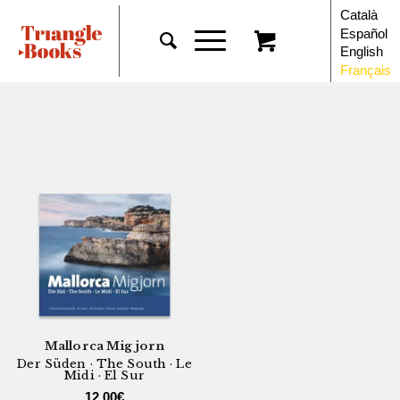
Català
Español
English
Français
Mallorca Migjorn
Der Süden · The South · Le
Midi · El Sur
12,00
€