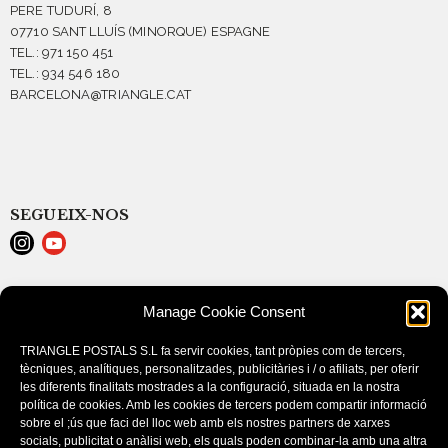
PERE TUDURÍ, 8
07710 SANT LLUÍS (MINORQUE) ESPAGNE
TEL.: 971 150 451
TEL.: 934 546 180
BARCELONA@TRIANGLE.CAT
SEGUEIX-NOS
LEGAL NOTICE
Manage Cookie Consent
POLÍTICA DE COOKIES (EU)
CONDITIONS D’ACHAT
TRIANGLE POSTALS S.L fa servir cookies, tant pròpies com de tercers,
tècniques, analítiques, personalitzades, publicitàries i / o afiliats, per oferir
les diferents finalitats mostrades a la configuració, situada en la nostra
política de cookies. Amb les cookies de tercers podem compartir informació
sobre el ;ús que faci del lloc web amb els nostres partners de xarxes
socials, publicitat o anàlisi web, els quals poden combinar-la amb una altra