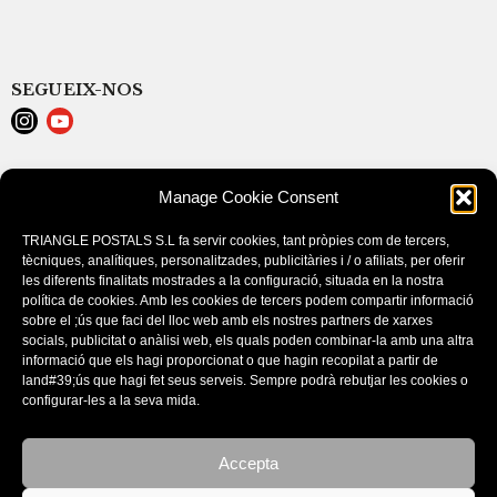
SEGUEIX-NOS
LEGAL NOTICE
Manage Cookie Consent
POLÍTICA DE COOKIES (EU)
CONDITIONS D’ACHAT
TRIANGLE POSTALS S.L fa servir cookies, tant pròpies com de tercers,
tècniques, analítiques, personalitzades, publicitàries i / o afiliats, per oferir
les diferents finalitats mostrades a la configuració, situada en la nostra
política de cookies. Amb les cookies de tercers podem compartir informació
sobre el ;ús que faci del lloc web amb els nostres partners de xarxes
socials, publicitat o anàlisi web, els quals poden combinar-la amb una altra
informació que els hagi proporcionat o que hagin recopilat a partir de
land#39;ús que hagi fet seus serveis. Sempre podrà rebutjar les cookies o
configurar-les a la seva mida.
Este sitio utiliza cookies. Si continúa navegando por el sitio, acepta
nuestro uso de cookies.
Accepta
Aceptar la configuración
CATALOGUES