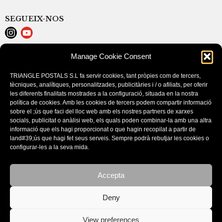
SEGUEIX-NOS
Manage Cookie Consent
LEGAL NOTICE
COOKIE POLICY (EU)
TRIANGLE POSTALS S.L fa servir cookies, tant pròpies com de tercers,
PURCHASE CONDITIONS
tècniques, analítiques, personalitzades, publicitàries i / o afiliats, per oferir
les diferents finalitats mostrades a la configuració, situada en la nostra
política de cookies. Amb les cookies de tercers podem compartir informació
sobre el ;ús que faci del lloc web amb els nostres partners de xarxes
socials, publicitat o anàlisi web, els quals poden combinar-la amb una altra
informació que els hagi proporcionat o que hagin recopilat a partir de
land#39;ús que hagi fet seus serveis. Sempre podrà rebutjar les cookies o
configurar-les a la seva mida.
Accepta
CATALOGS
Deny
View preferences