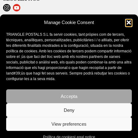
Manage Cookie Consent
LEGAL NOTICE
COOKIE POLICY (EU)
TRIANGLE POSTALS S.L fa servir cookies, tant pròpies com de tercers,
PURCHASE CONDITIONS
tècniques, analítiques, personalitzades, publicitàries i / o afiliats, per oferir
les diferents finalitats mostrades a la configuració, situada en la nostra
política de cookies. Amb les cookies de tercers podem compartir informació
sobre el ;ús que faci del lloc web amb els nostres partners de xarxes
socials, publicitat o anàlisi web, els quals poden combinar-la amb una altra
informació que els hagi proporcionat o que hagin recopilat a partir de
land#39;ús que hagi fet seus serveis. Sempre podrà rebutjar les cookies o
configurar-les a la seva mida.
Accepta
CATALOGS
Deny
View preferences
Política de cookies
Legal notice