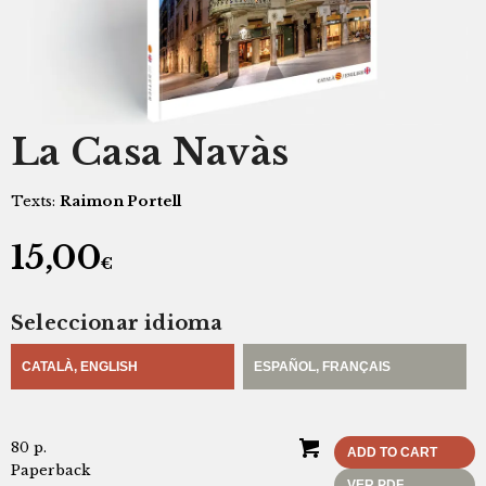
La Casa Navàs
Texts:
Raimon Portell
15,00
€
Seleccionar idioma
CATALÀ, ENGLISH
ESPAÑOL, FRANÇAIS
80 p.
ADD TO CART
Paperback
VER PDF