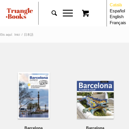
Català
Español
English
Français
Ets aquí:
Inici
/
日本語
Barcelona
Barcelona