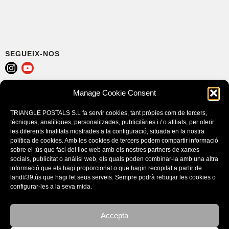
SEGUEIX-NOS
Manage Cookie Consent
AVÍS LEGAL
POLÍTICA DE COOKIES (EU)
TRIANGLE POSTALS S.L fa servir cookies, tant pròpies com de tercers,
CONDICIONS DE COMPRA
tècniques, analítiques, personalitzades, publicitàries i / o afiliats, per oferir
les diferents finalitats mostrades a la configuració, situada en la nostra
política de cookies. Amb les cookies de tercers podem compartir informació
sobre el ;ús que faci del lloc web amb els nostres partners de xarxes
socials, publicitat o anàlisi web, els quals poden combinar-la amb una altra
informació que els hagi proporcionat o que hagin recopilat a partir de
land#39;ús que hagi fet seus serveis. Sempre podrà rebutjar les cookies o
configurar-les a la seva mida.
Accepta