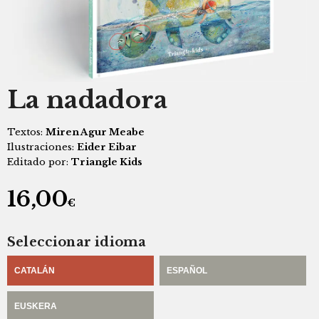
La nadadora
Textos:
Miren Agur Meabe
Ilustraciones:
Eider Eibar
Editado por:
Triangle Kids
16,00
€
Seleccionar idioma
CATALÁN
ESPAÑOL
EUSKERA