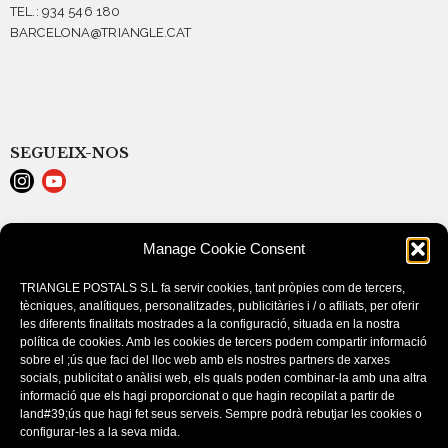
TEL.: 934 546 180
BARCELONA@TRIANGLE.CAT
SEGUEIX-NOS
AVISO LEGAL
Manage Cookie Consent
POLÍTICA DE COOKIES (EU)
CONDICIONES DE COMPRA
TRIANGLE POSTALS S.L fa servir cookies, tant pròpies com de tercers,
tècniques, analítiques, personalitzades, publicitàries i / o afiliats, per oferir
les diferents finalitats mostrades a la configuració, situada en la nostra
política de cookies. Amb les cookies de tercers podem compartir informació
sobre el ;ús que faci del lloc web amb els nostres partners de xarxes
socials, publicitat o anàlisi web, els quals poden combinar-la amb una altra
informació que els hagi proporcionat o que hagin recopilat a partir de
land#39;ús que hagi fet seus serveis. Sempre podrà rebutjar les cookies o
configurar-les a la seva mida.