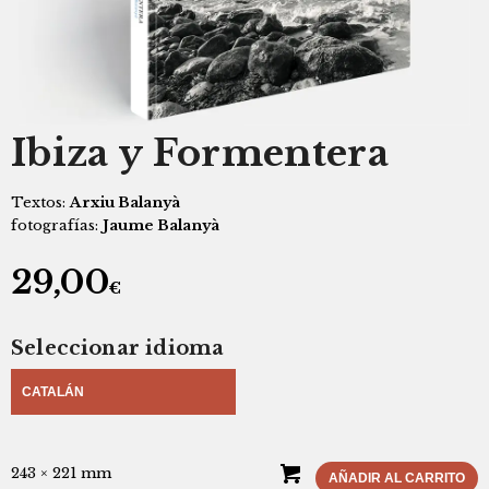
Ibiza y Formentera
Textos:
Arxiu Balanyà
fotografías:
Jaume Balanyà
29,00
€
Seleccionar idioma
CATALÁN
243 × 221 mm
AÑADIR AL CARRITO