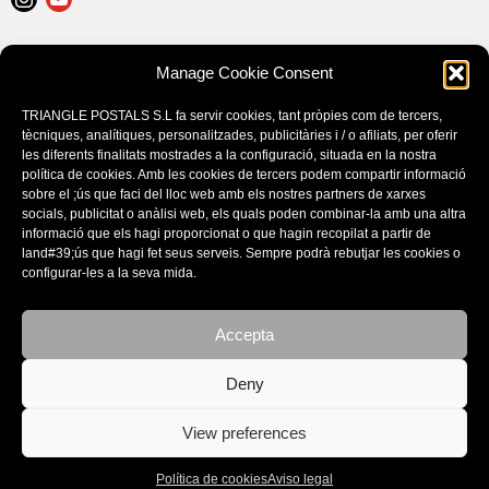
AVISO LEGAL
Manage Cookie Consent
POLÍTICA DE COOKIES (EU)
CONDICIONES DE COMPRA
TRIANGLE POSTALS S.L fa servir cookies, tant pròpies com de tercers,
tècniques, analítiques, personalitzades, publicitàries i / o afiliats, per oferir
les diferents finalitats mostrades a la configuració, situada en la nostra
política de cookies. Amb les cookies de tercers podem compartir informació
sobre el ;ús que faci del lloc web amb els nostres partners de xarxes
socials, publicitat o anàlisi web, els quals poden combinar-la amb una altra
informació que els hagi proporcionat o que hagin recopilat a partir de
land#39;ús que hagi fet seus serveis. Sempre podrà rebutjar les cookies o
configurar-les a la seva mida.
Accepta
CATÁLOGOS
Deny
View preferences
© Copyright - Triangle Postals S.L. 2020 - design by:
BORGEN STUDIO
Política de cookies
Aviso legal