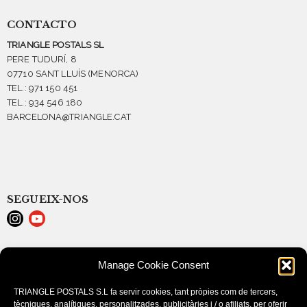
CONTACTO
TRIANGLE POSTALS SL
PERE TUDURÍ, 8
07710 SANT LLUÍS (MENORCA)
TEL.: 971 150 451
TEL.: 934 546 180
BARCELONA@TRIANGLE.CAT
SEGUEIX-NOS
AVISO LEGAL
Manage Cookie Consent
POLÍTICA DE COOKIES (EU)
CONDICIONES DE COMPRA
TRIANGLE POSTALS S.L fa servir cookies, tant pròpies com de tercers,
tècniques, analítiques, personalitzades, publicitàries i / o afiliats, per oferir