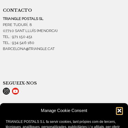
CONTACTO
TRIANGLE POSTALS SL
PERE TUDURÍ, 8
07710 SANT LLUÍS (MENORCA)
TEL.: 971 150 451
TEL.: 934 546 180
BARCELONA@TRIANGLE.CAT
SEGUEIX-NOS
AVISO LEGAL
Manage Cookie Consent
POLÍTICA DE COOKIES (EU)
CONDICIONES DE COMPRA
TRIANGLE POSTALS S.L fa servir cookies, tant pròpies com de tercers,
tècniques, analítiques, personalitzades, publicitàries i / o afiliats, per oferir