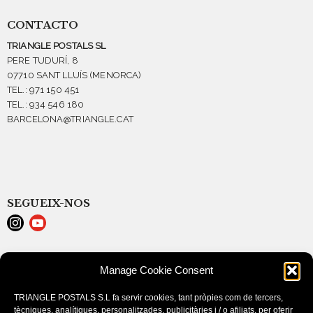
CONTACTO
TRIANGLE POSTALS SL
PERE TUDURÍ, 8
07710 SANT LLUÍS (MENORCA)
TEL.: 971 150 451
TEL.: 934 546 180
BARCELONA@TRIANGLE.CAT
SEGUEIX-NOS
AVISO LEGAL
Manage Cookie Consent
POLÍTICA DE COOKIES (EU)
CONDICIONES DE COMPRA
TRIANGLE POSTALS S.L fa servir cookies, tant pròpies com de tercers,
tècniques, analítiques, personalitzades, publicitàries i / o afiliats, per oferir