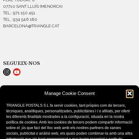
07710 SANT LLUÍS (MENORCA)
TEL.: 971 150 451
TEL.: 934 546 180
BARCELONA@TRIANGLE.CAT
SEGUEIX-NOS
AVISO LEGAL
Manage Cookie Consent
POLÍTICA DE COOKIES (EU)
CONDICIONES DE COMPRA
TRIANGLE POSTALS S.L fa servir cookies, tant pròpies com de tercers,
tècniques, analítiques, personalitzades, publicitàries i / o afiliats, per oferir
les diferents finalitats mostrades a la configuració, situada en la nostra
política de cookies. Amb les cookies de tercers podem compartir informació
sobre el ;ús que faci del lloc web amb els nostres partners de xarxes
socials, publicitat o anàlisi web, els quals poden combinar-la amb una altra