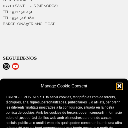
07710 SANT LLUÍS (MENORCA)
TEL.: 971 150 451
TEL.: 934 546 180
BARCELONA@TRIANGLE.CAT
SEGUEIX-NOS
AVISO LEGAL
Manage Cookie Consent
POLÍTICA DE COOKIES (EU)
CONDICIONES DE COMPRA
TRIANGLE POSTALS S.L fa servir cookies, tant pròpies com de tercers,
tècniques, analítiques, personalitzades, publicitàries i / o afiliats, per oferir
les diferents finalitats mostrades a la configuració, situada en la nostra
política de cookies. Amb les cookies de tercers podem compartir informació
sobre el ;ús que faci del lloc web amb els nostres partners de xarxes
socials, publicitat o anàlisi web, els quals poden combinar-la amb una altra