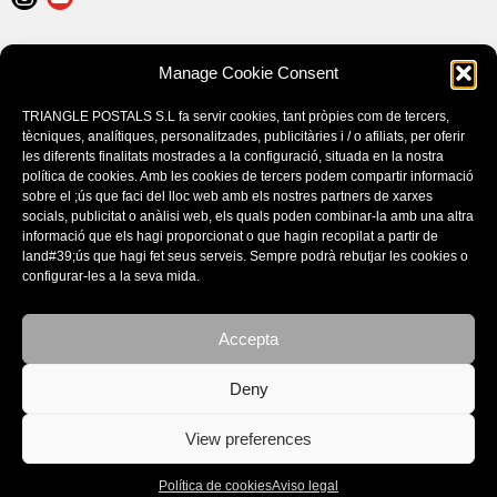
AVISO LEGAL
Manage Cookie Consent
POLÍTICA DE COOKIES (EU)
CONDICIONES DE COMPRA
TRIANGLE POSTALS S.L fa servir cookies, tant pròpies com de tercers,
tècniques, analítiques, personalitzades, publicitàries i / o afiliats, per oferir
les diferents finalitats mostrades a la configuració, situada en la nostra
política de cookies. Amb les cookies de tercers podem compartir informació
sobre el ;ús que faci del lloc web amb els nostres partners de xarxes
socials, publicitat o anàlisi web, els quals poden combinar-la amb una altra
informació que els hagi proporcionat o que hagin recopilat a partir de
land#39;ús que hagi fet seus serveis. Sempre podrà rebutjar les cookies o
configurar-les a la seva mida.
Accepta
CATÁLOGOS
Deny
View preferences
© Copyright - Triangle Postals S.L. 2020 - design by:
BORGEN STUDIO
Política de cookies
Aviso legal