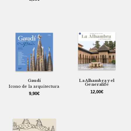
Gaudí
La Alhambra y el
Generalife
Icono de la arquitectura
12,00
€
9,90
€