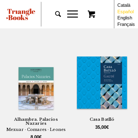
Català
Español
English
Français
Alhambra. Palacios
Casa Batlló
Nazaríes
35,00
€
Mexuar · Comares · Leones
8,00
€