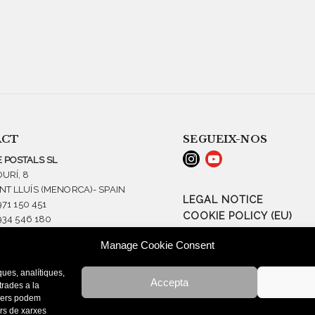
ACT
SEGUEIX-NOS
 POSTALS SL
URÍ, 8
NT LLUÍS (MENORCA)- SPAIN
LEGAL NOTICE
971 150 451
COOKIE POLICY (EU)
 934 546 180
PURCHASE CONDITIONS
NA@TRIANGLE.CAT
Manage Cookie Consent
ues, analítiques,
Accepta
strades a la
rcers podem
ers de xarxes