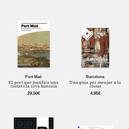
Port Maó
Barcelona
El port que justifica una
Una guia per menjar a la
ciutat i la seva història
ciutat
29,50
€
4,95
€