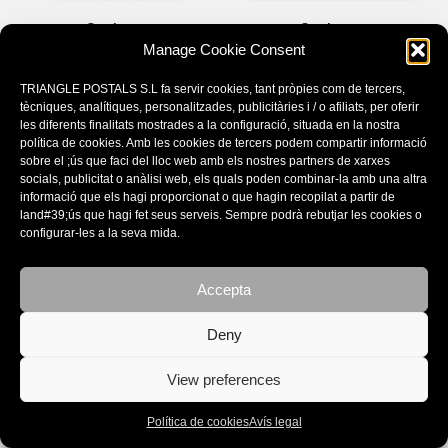
Catalunya
Catalunya
Manage Cookie Consent
18,00
€
39,00
€
TRIANGLE POSTALS S.L fa servir cookies, tant pròpies com de tercers,
tècniques, analítiques, personalitzades, publicitàries i / o afiliats, per oferir
les diferents finalitats mostrades a la configuració, situada en la nostra
política de cookies. Amb les cookies de tercers podem compartir informació
sobre el ;ús que faci del lloc web amb els nostres partners de xarxes
socials, publicitat o anàlisi web, els quals poden combinar-la amb una altra
informació que els hagi proporcionat o que hagin recopilat a partir de
land#39;ús que hagi fet seus serveis. Sempre podrà rebutjar les cookies o
configurar-les a la seva mida.
Accepta
Deny
Dalí
Illes Balears
Joies
Mallorca, Menorca, Eivissa,
View preferences
Formentera, Cabrera
14,50
€
28,00
€
Política de cookies
Avís legal