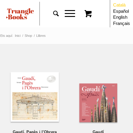
Català
Español
English
Français
Ets aquí:
Inici
/
Shop
/
Llibres
Gaudí, Pagès i l’Obrera
Gaudí