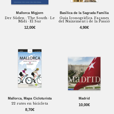
Mallorca Migjorn
Basílica de la Sagrada Família
Der Süden · The South · Le
Guia Iconogràfica. Façanes
Midi · El Sur
del Naixement i de la Passió
12,00
€
4,90
€
Mallorca, Mapa Cicloturista
Madrid
22 rutes en bicicleta
10,00
€
8,70
€