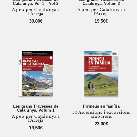
Catalunya. Vol 1 – Vol 2
Catalunya. Volum 2
A peu per Catalunya i
A peu per Catalunya i
l’Arieja
l’Arieja
39,00
€
19,50
€
Les grans Travesses de
Pirineus en família
Catalunya. Volum 1
50 Ascensions i excursions
A peu per Catalunya i
amb nens
l’Arieja
23,00
€
19,50
€