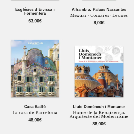
Esglésies d’Eivissa i
Alhambra. Palaus Nassarites
Formentera
Mexuar · Comares · Leones
63,00
€
8,00
€
Casa Batlló
Lluís Domènech i Montaner
La casa de Barcelona
Home de la Renaixença.
Arquitecte del Modernisme
48,00
€
38,00
€