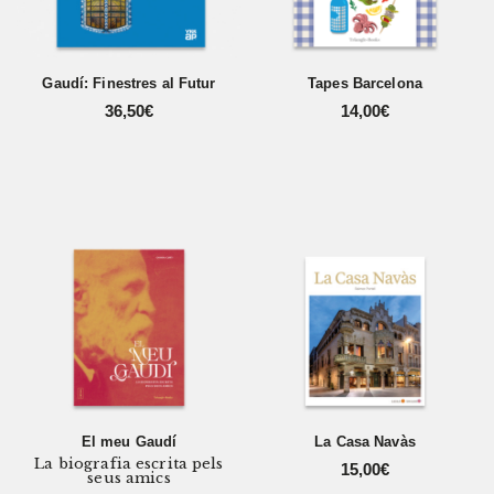
Gaudí: Finestres al Futur
Tapes Barcelona
36,50
€
14,00
€
El meu Gaudí
La Casa Navàs
La biografia escrita pels
15,00
€
seus amics